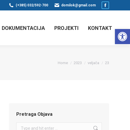
(+385) 032/592-700
domilok@gmail.com
Facebook
page
opens
DOKUMENTACIJA
PROJEKTI
KONTAKT
Op
in
new
window
You are here:
Home
2023
veljača
23
Pretraga Objava
Search: