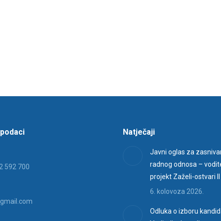
 podaci
Natječaji
Javni oglas za zasniva
radnog odnosa – vodite
2 592 700
projekt Zaželi-ostvari II
6. kolovoza 2026.
gmail.com
Odluka o izboru kandid