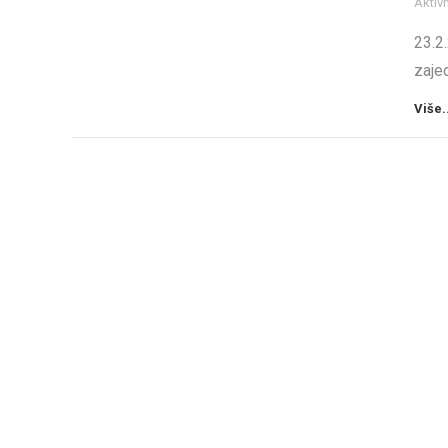
Aktiv
23.2
zajed
Više.