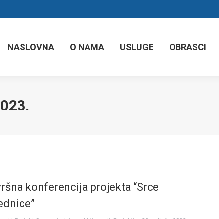
NASLOVNA
O NAMA
USLUGE
OBRASCI
2023.
ršna konferencija projekta “Srce
ednice”