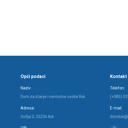
Opći podaci
Kontakt
Naziv:
Telefon:
Dom za starije i nemoćne osobe Ilok
(+385) 03
Adresa:
E-mail:
Sofija 2, 32236 Ilok
domilok@