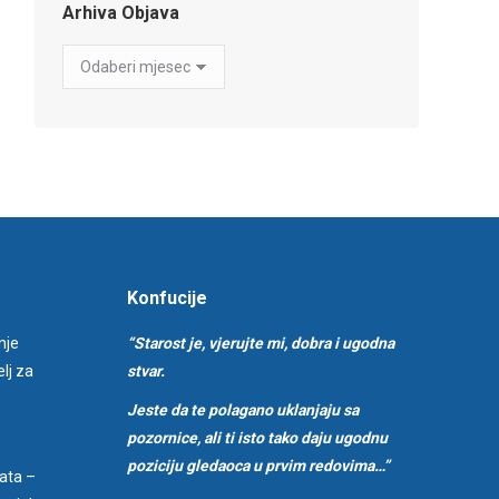
Arhiva Objava
Arhiva
Objava
Konfucije
nje
“Starost je, vjerujte mi, dobra i ugodna
lj za
stvar.
Jeste da te polagano uklanjaju sa
pozornice, ali ti isto tako daju ugodnu
poziciju gledaoca u prvim redovima…”
ata –