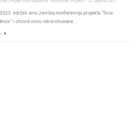
nosti
,
Projekt Srce zajednice - Aktivnosti
,
Projekti
23. veljače 2023.
.2023. održali smo završnu konferenciju projekta “Srce
nice” i otvorili novo rekonstruirane…
..