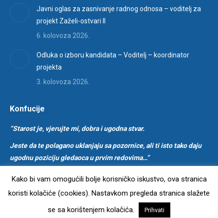
in
Javni oglas za zasnivanje radnog odnosa – voditelj za
new
projekt Zaželi-ostvari II
window
6. kolovoza 2026.
Odluka o izboru kandidata – Voditelj – koordinator
projekta
3. kolovoza 2026.
Konfucije
“Starost je, vjerujte mi, dobra i ugodna stvar.
Jeste da te polagano uklanjaju sa pozornice, ali ti isto tako daju
ugodnu poziciju gledaoca u prvim redovima…”
Kako bi vam omogućili bolje korisničko iskustvo, ova stranica
koristi kolačiće (cookies). Nastavkom pregleda stranica slažete
Dom za starije i nemoćne osobe Ilok. Sva prava pridržana.
se sa korištenjem kolačića.
Prihvati
Novi glavni izbornik