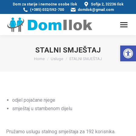
Dom za starije i nemoćne osobe Ilok
Sofija 2, 32236 Ilok
(+385) 032/592-700
domilok@gmail.com
Op
STALNI SMJEŠTAJ
You are here:
Home
Usluge
STALNI SMJEŠTAJ
odjel pojačane njege
smještaj u stambenom dijelu
Pružamo uslugu stalnog smještaja za 192 korisnika.