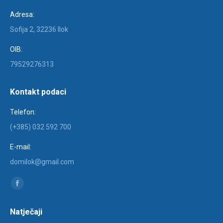
Adresa:
Sofija 2, 32236 Ilok
OIB:
79529276313
Kontakt podaci
Telefon:
(+385) 032 592 700
E-mail:
domilok@gmail.com
Find us on:
Facebook
page
Natječaji
opens