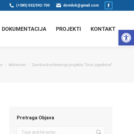
(+385) 032/592-700
domilok@gmail.com
Facebook
page
opens
DOKUMENTACIJA
PROJEKTI
KONTAKT
Op
in
new
window
 are here:
e
Aktivnosti
Završna konferencija projekta “Srce zajednice”
Pretraga Objava
Search: