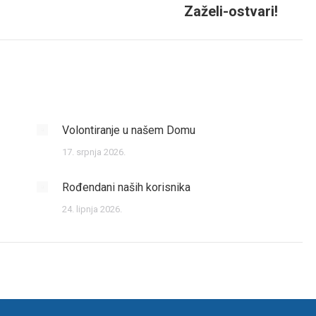
Zaželi-ostvari!
post:
Volontiranje u našem Domu
17. srpnja 2026.
Rođendani naših korisnika
24. lipnja 2026.