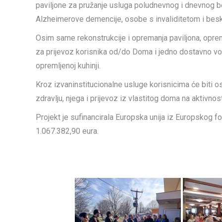
paviljone za pružanje usluga poludnevnog i dnevnog b
Alzheimerove demencije, osobe s invaliditetom i besk
Osim same rekonstrukcije i opremanja paviljona, opreml
za prijevoz korisnika od/do Doma i jedno dostavno voz
opremljenoj kuhinji.
Kroz izvaninstitucionalne usluge korisnicima će biti osi
zdravlju, njega i prijevoz iz vlastitog doma na aktivnos
Projekt je sufinancirala Europska unija iz Europskog f
1.067.382,90 eura.