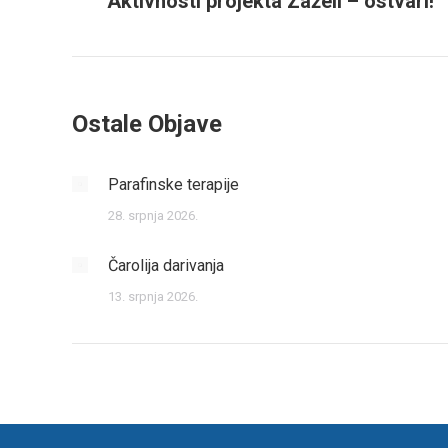
Aktivnosti projekta Zaželi – ostvari!
post:
Ostale Objave
Parafinske terapije
28. srpnja 2026.
Čarolija darivanja
13. srpnja 2026.