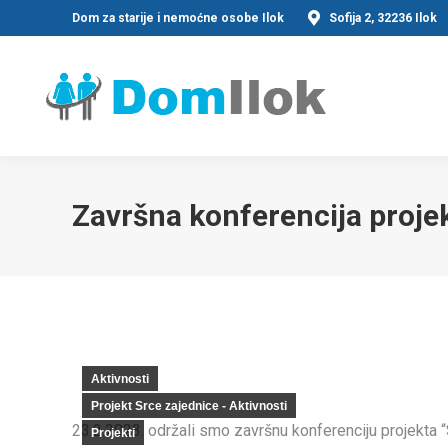
Dom za starije i nemoćne osobe Ilok
Sofija 2, 32236 Ilok
Završna konferencija projek
Aktivnosti
Projekt Srce zajednice - Aktivnosti
23.2.2023. održali smo završnu konferenciju projekta “
Projekti