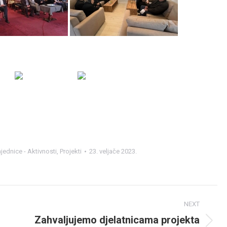
jednice - Aktivnosti
,
Projekti
23. veljače 2023.
NEXT
Zahvaljujemo djelatnicama projekta
Next