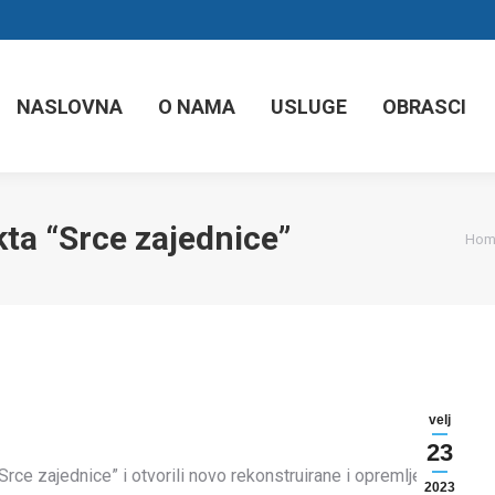
NASLOVNA
O NAMA
USLUGE
OBRASCI
ta “Srce zajednice”
You
Hom
velj
23
Srce zajednice” i otvorili novo rekonstruirane i opremljene
2023