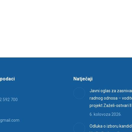
 podaci
Natječaji
Javni oglas za zasniva
radnog odnosa – vodite
2 592 700
projekt Zaželi-ostvari II
6. kolovoza 2026.
gmail.com
Odluka o izboru kandid