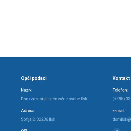
Opći podaci
Kontakt
Naziv:
Telefon:
Dom za starije i nemoćne osobe Ilok
(+385) 03
Adresa:
E-mail:
Sofija 2, 32236 Ilok
domilok@