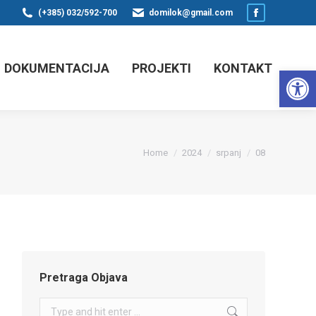
(+385) 032/592-700
domilok@gmail.com
Facebook
page
opens
DOKUMENTACIJA
PROJEKTI
KONTAKT
Op
in
new
window
You are here:
Home
2024
srpanj
08
Pretraga Objava
Search: