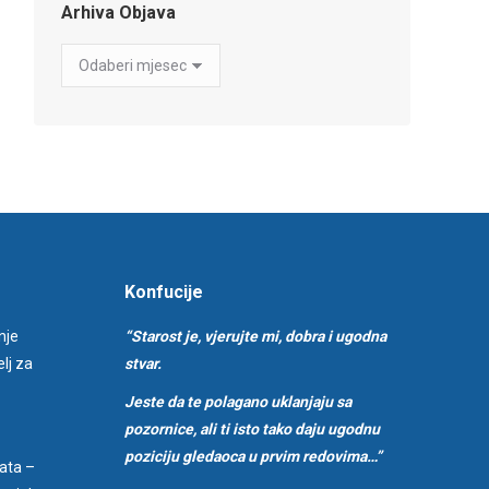
Arhiva Objava
Arhiva
Objava
Konfucije
nje
“Starost je, vjerujte mi, dobra i ugodna
lj za
stvar.
Jeste da te polagano uklanjaju sa
pozornice, ali ti isto tako daju ugodnu
poziciju gledaoca u prvim redovima…”
ata –