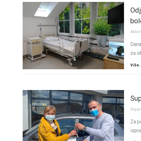
Odj
bol
Aktiv
Dana
za o
Više.
Sup
Suppor
Za p
ispo