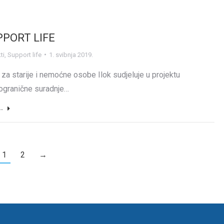
PPORT LIFE
ti
,
Support life
1. svibnja 2019.
za starije i nemoćne osobe Ilok sudjeluje u projektu
ogranične suradnje…
..
1
2
→