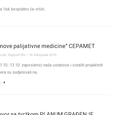
 Ilok besplatno će vršiti…
nove palijativne medicine” CEPAMET
nosti
,
Support life
16. listopada 2019.
1.10.-13.10. zaposlenici naše ustanove i ostalih projektnih
nera su sudjelovali na…
..
ovor sa tvrtkom PLANUM GRAĐENJE