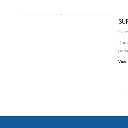
SU
Projek
Dom 
prek
Više.