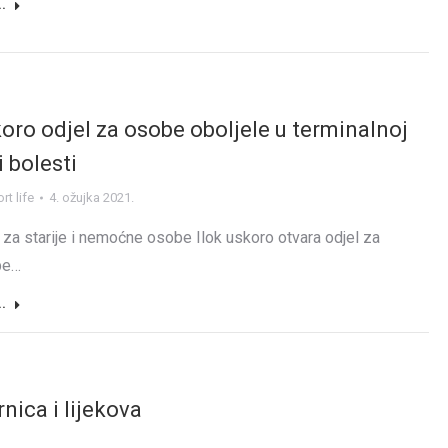
..
oro odjel za osobe oboljele u terminalnoj
i bolesti
t life
4. ožujka 2021.
za starije i nemoćne osobe Ilok uskoro otvara odjel za
be…
..
nica i lijekova