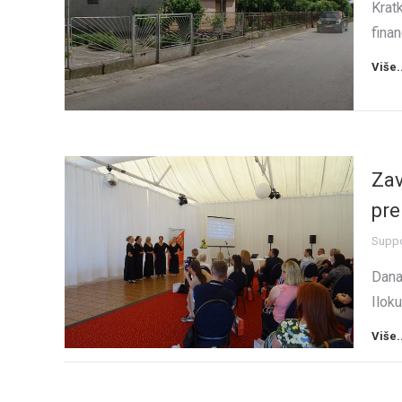
Kratk
fina
Više.
Zav
pre
Suppor
Dana
Ilok
Više.