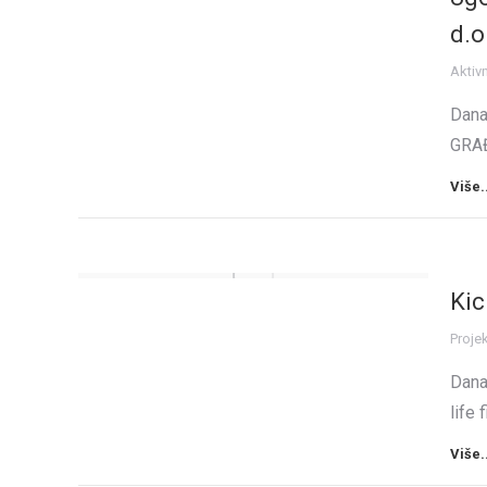
d.o
Aktiv
Dana
GRAĐ
Više.
Kic
Projek
Dana
life
Više.