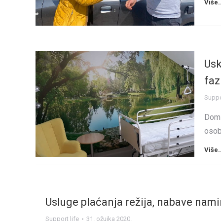
Više.
Usk
faz
Suppor
Dom 
oso
Više.
Usluge plaćanja režija, nabave namir
Support life
31. ožujka 2020.