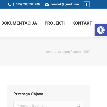
(+385) 032/592-700
domilok@gmail.com
Facebook
page
opens
DOKUMENTACIJA
PROJEKTI
KONTAKT
Op
in
new
window
You are here:
Home
Category "Support life"
Pretraga Objava
Search: