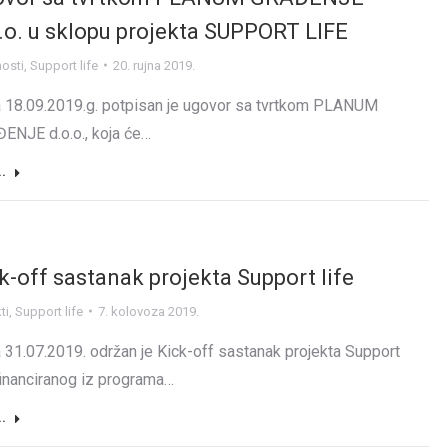
.o. u sklopu projekta SUPPORT LIFE
nosti
,
Support life
20. rujna 2019.
 18.09.2019.g. potpisan je ugovor sa tvrtkom PLANUM
ENJE d.o.o., koja će…
..
k-off sastanak projekta Support life
ti
,
Support life
7. kolovoza 2019.
 31.07.2019. održan je Kick-off sastanak projekta Support
 financiranog iz programa…
..