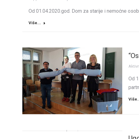
Od 01.04.2020.god. Dom za starije i nemoćne osobe
Više...
“Os
Aktiv
Od 1
part
Više.
Ug