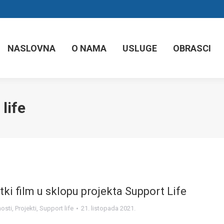
NASLOVNA
O NAMA
USLUGE
OBRASCI
life
tki film u sklopu projekta Support Life
nosti
,
Projekti
,
Support life
21. listopada 2021.