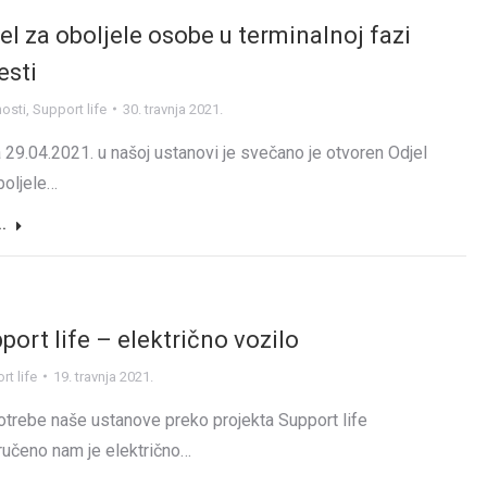
el za oboljele osobe u terminalnoj fazi
esti
nosti
,
Support life
30. travnja 2021.
 29.04.2021. u našoj ustanovi je svečano je otvoren Odjel
boljele…
..
port life – električno vozilo
t life
19. travnja 2021.
otrebe naše ustanove preko projekta Support life
ručeno nam je električno…