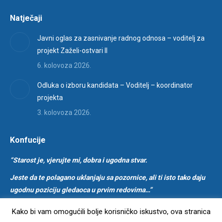
page
Natječaji
opens
in
Javni oglas za zasnivanje radnog odnosa – voditelj za
new
projekt Zaželi-ostvari II
window
6. kolovoza 2026.
Odluka o izboru kandidata – Voditelj – koordinator
projekta
3. kolovoza 2026.
Konfucije
“Starost je, vjerujte mi, dobra i ugodna stvar.
Jeste da te polagano uklanjaju sa pozornice, ali ti isto tako daju
ugodnu poziciju gledaoca u prvim redovima…”
Kako bi vam omogućili bolje korisničko iskustvo, ova stranica