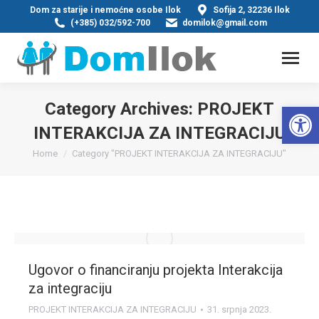
Dom za starije i nemoćne osobe Ilok
Sofija 2, 32236 Ilok
(+385) 032/592-700
domilok@gmail.com
Category Archives:
PROJEKT
Op
INTERAKCIJA ZA INTEGRACIJU
You are here:
Home
Category "PROJEKT INTERAKCIJA ZA INTEGRACIJU"
Ugovor o financiranju projekta Interakcija
za integraciju
PROJEKT INTERAKCIJA ZA INTEGRACIJU
31. srpnja 2023.