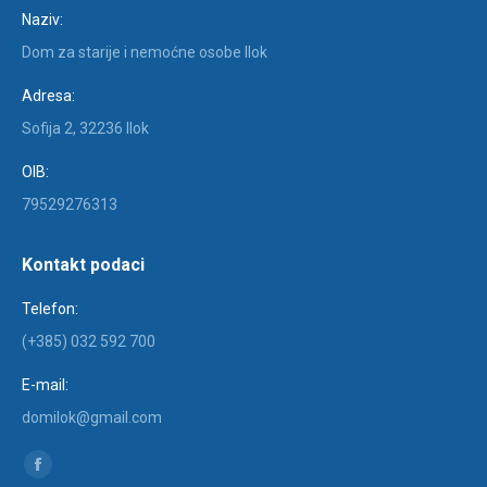
Naziv:
Dom za starije i nemoćne osobe Ilok
Adresa:
Sofija 2, 32236 Ilok
OIB:
79529276313
Kontakt podaci
Telefon:
(+385) 032 592 700
E-mail:
domilok@gmail.com
Find us on:
Facebook