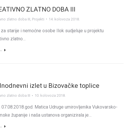
EATIVNO ZLATNO DOBA III
vno zlatno doba III
,
Projekti
14. kolovoza 2018.
za starije i nemoćne osobe Ilok sudjeluje u projektu
tivno zlatno…
..
nodnevni izlet u Bizovačke toplice
vno zlatno doba III
10. kolovoza 2018.
 07.08.2018.god. Matica Udruge umirovljenika Vukovarsko-
emske županije i naša ustanova organizirala je…
..