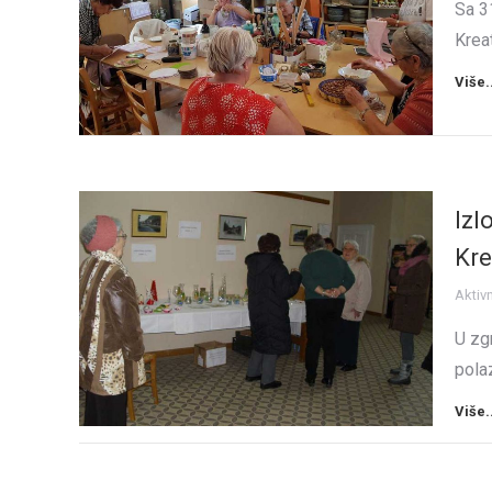
Sa 3
Kreat
Više.
Izl
Kre
Aktiv
U zg
pola
Više.