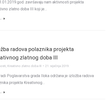
1.01.2019.god. završavaju nam aktivnosti projekta
ivno zlatno doba III koji je…
..
ožba radova polaznika projekta
ativnog zlatnog doba III
nosti
,
Kreativno zlatno doba III
21. siječnja 2019.
radi Poglavarstva grada Iloka održana je izložba radova
znika projekta Kreativnog…
..