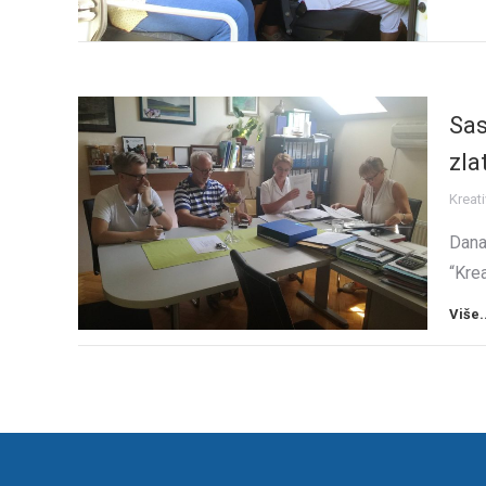
Sas
zla
Kreati
Dana
“Kre
Više.