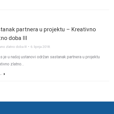
tanak partnera u projektu – Kreativno
tno doba III
vno zlatno doba III
6. lipnja 2018.
s je u našoj ustanovi održan sastanak partnera u projektu
ativno zlatno…
..