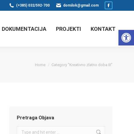
(+385) 032/592-700
domilok@gmail.com
Facebook
page
opens
DOKUMENTACIJA
PROJEKTI
KONTAKT
Op
in
new
window
You are here:
Home
Category "Kreativno zlatno doba III"
Pretraga Objava
Search: