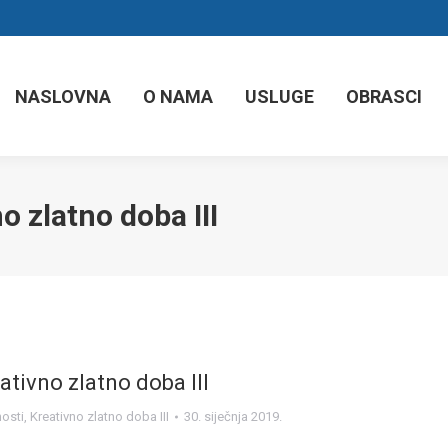
NASLOVNA
O NAMA
USLUGE
OBRASCI
o zlatno doba III
ativno zlatno doba III
nosti
,
Kreativno zlatno doba III
30. siječnja 2019.