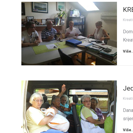
KR
Kreati
Dom 
Krea
Više.
Jed
Kreati
Dana
srij
Više.