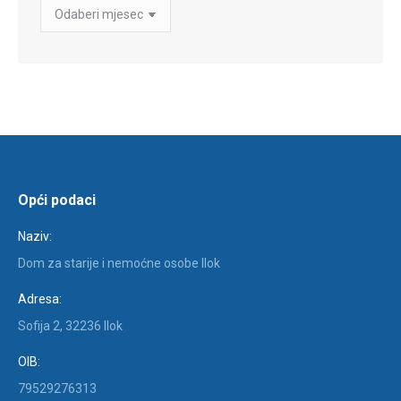
Arhiva
Objava
Opći podaci
Naziv:
Dom za starije i nemoćne osobe Ilok
Adresa:
Sofija 2, 32236 Ilok
OIB:
79529276313