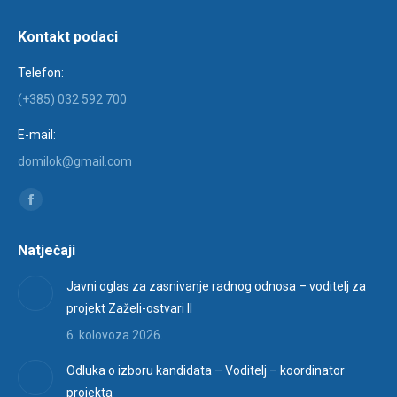
Kontakt podaci
Telefon:
(+385) 032 592 700
E-mail:
domilok@gmail.com
Find us on:
Facebook
page
Natječaji
opens
in
Javni oglas za zasnivanje radnog odnosa – voditelj za
new
projekt Zaželi-ostvari II
window
6. kolovoza 2026.
Odluka o izboru kandidata – Voditelj – koordinator
projekta