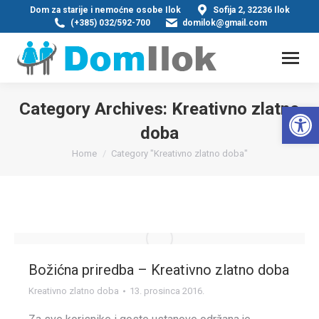
Dom za starije i nemoćne osobe Ilok
Sofija 2, 32236 Ilok
(+385) 032/592-700
domilok@gmail.com
Category Archives:
Kreativno zlatno
Op
doba
You are here:
Home
Category "Kreativno zlatno doba"
Božićna priredba – Kreativno zlatno doba
Kreativno zlatno doba
13. prosinca 2016.