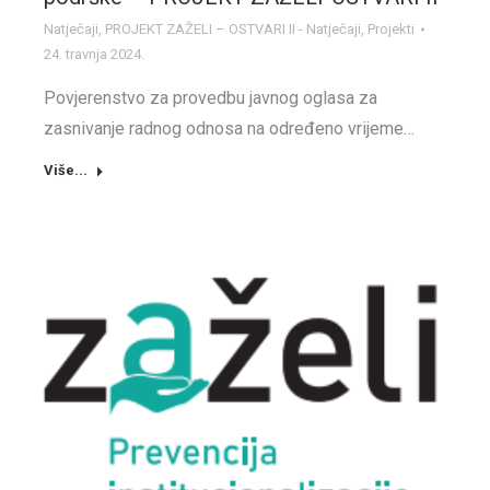
Natječaji
,
PROJEKT ZAŽELI – OSTVARI II - Natječaji
,
Projekti
24. travnja 2024.
Povjerenstvo za provedbu javnog oglasa za
zasnivanje radnog odnosa na određeno vrijeme…
Više...