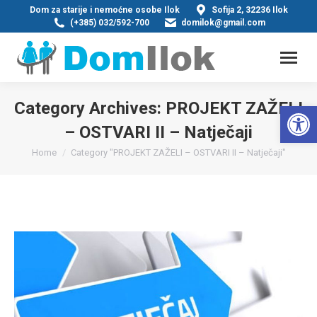
Dom za starije i nemoćne osobe Ilok
Sofija 2, 32236 Ilok
(+385) 032/592-700
domilok@gmail.com
Category Archives:
PROJEKT ZAŽELI
Op
– OSTVARI II – Natječaji
You are here:
Home
Category "PROJEKT ZAŽELI – OSTVARI II – Natječaji"