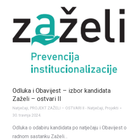
Odluka i Obavijest – izbor kandidata
Zaželi – ostvari II
Natječaji
,
PROJEKT ZAŽELI – OSTVARI II - Natječaji
,
Projekti
30. travnja 2024.
Odluka o odabiru kandidata po natječaju i Obavijest o
radnom sastanku Zaželi…