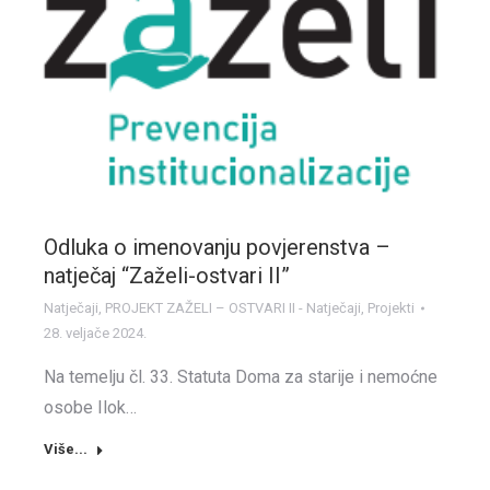
Odluka o imenovanju povjerenstva –
natječaj “Zaželi-ostvari II”
Natječaji
,
PROJEKT ZAŽELI – OSTVARI II - Natječaji
,
Projekti
28. veljače 2024.
Na temelju čl. 33. Statuta Doma za starije i nemoćne
osobe Ilok…
Više...