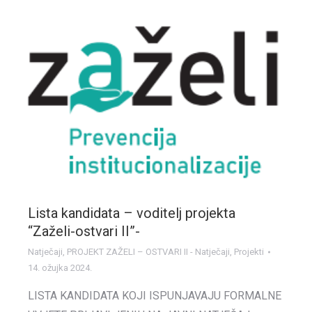
Lista kandidata – voditelj projekta
“Zaželi-ostvari II”-
Natječaji
,
PROJEKT ZAŽELI – OSTVARI II - Natječaji
,
Projekti
14. ožujka 2024.
LISTA KANDIDATA KOJI ISPUNJAVAJU FORMALNE