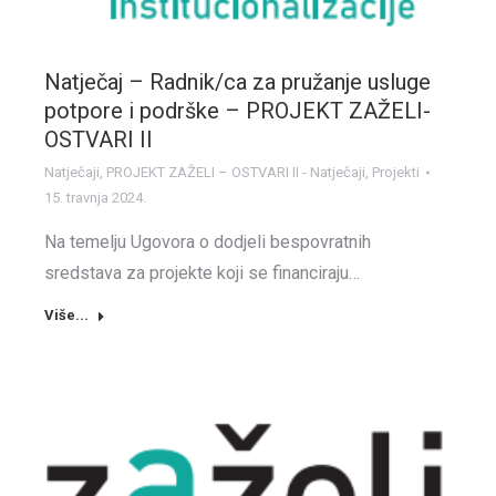
Natječaj – Radnik/ca za pružanje usluge
potpore i podrške – PROJEKT ZAŽELI-
OSTVARI II
Natječaji
,
PROJEKT ZAŽELI – OSTVARI II - Natječaji
,
Projekti
15. travnja 2024.
Na temelju Ugovora o dodjeli bespovratnih
sredstava za projekte koji se financiraju…
Više...