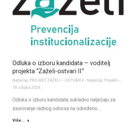
Odluka o izboru kandidata – voditelj
projekta “Zaželi-ostvari II”
Natječaji
,
PROJEKT ZAŽELI – OSTVARI II - Natječaji
,
Projekti
18. ožujka 2024.
Odluka o izboru kandidata sukladno natječaju za
zasnivanje radnog odnosa na određeno…
Više...