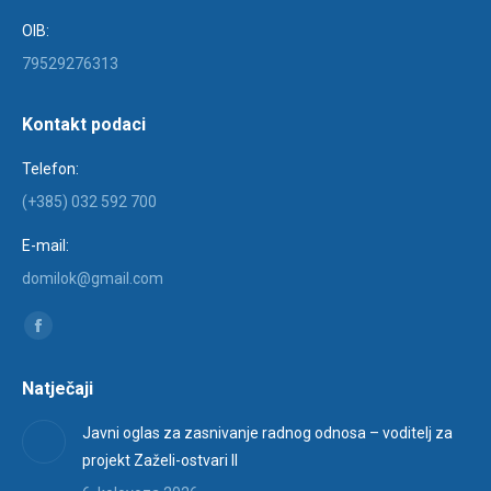
OIB:
79529276313
Kontakt podaci
Telefon:
(+385) 032 592 700
E-mail:
domilok@gmail.com
Find us on:
Facebook
page
Natječaji
opens
in
Javni oglas za zasnivanje radnog odnosa – voditelj za
new
projekt Zaželi-ostvari II
window