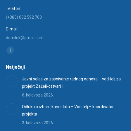
Telefon:
(+385) 032 592 700
E-mail:
domilok@gmail.com
Find us on:
Facebook
page
Natječaji
opens
in
Javni oglas za zasnivanje radnog odnosa – voditelj za
new
projekt Zaželi-ostvari II
window
6. kolovoza 2026.
Odluka o izboru kandidata – Voditelj – koordinator
projekta
3. kolovoza 2026.