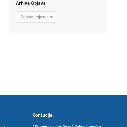
Arhiva Objava
Arhiva
Objava
Konfucije
nje
“Starost je, vjerujte mi, dobra i ugodna