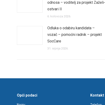
odnosa – voditelj za projekt Zaželi
ostvari II
6. kolovoza 2026.
Odluka o odabiru kandidata –
vozač – pomoćni radnik – projekt
SocCare
31. srpnja 2026.
Opći podaci
Kontakt
Naziv:
Telefon: