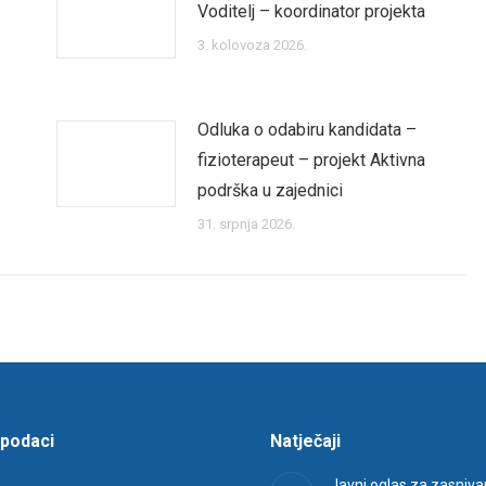
-
Voditelj – koordinator projekta
3. kolovoza 2026.
Odluka o odabiru kandidata –
fizioterapeut – projekt Aktivna
podrška u zajednici
31. srpnja 2026.
 podaci
Natječaji
Javni oglas za zasniva