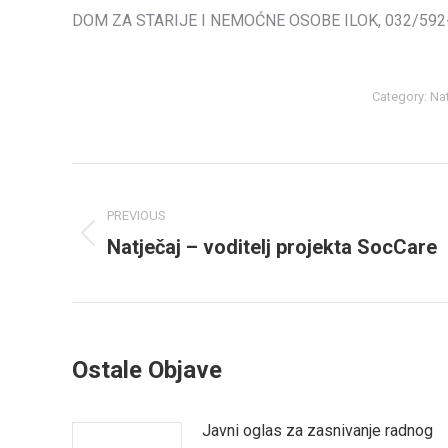
DOM ZA STARIJE I NEMOĆNE OSOBE ILOK, 032/592
Category:
Nat
Post
navigation
PREVIOUS
Natječaj – voditelj projekta SocCare
Previous
post:
Ostale Objave
Javni oglas za zasnivanje radnog