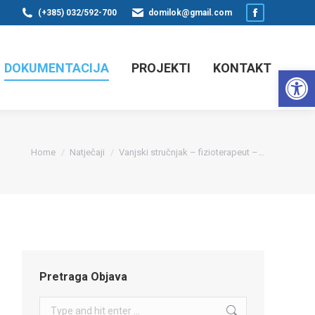
(+385) 032/592-700
domilok@gmail.com
Facebook
page
opens
DOKUMENTACIJA
PROJEKTI
KONTAKT
Op
in
new
window
You are here:
Home
Natječaji
Vanjski stručnjak – fizioterapeut –…
Pretraga Objava
Search: