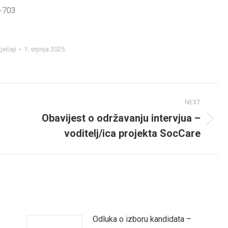
-703
ječaji
1. srpnja 2025.
NEXT
Obavijest o održavanju intervjua –
Next
voditelj/ica projekta SocCare
post:
Odluka o izboru kandidata –