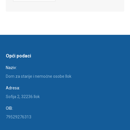
Objava
Opći podaci
Naziv:
Dom za starije i nemoćne osobe Ilok
Adresa:
Sofija 2, 32236 Ilok
OIB:
79529276313