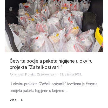
Četvrta podjela paketa higijene u okviru
projekta “Zaželi-ostvari!”
Aktivnosti
,
Projekti
,
Zaželi-ostvari!
28. ožujka 2023.
U okviru projekta “Zaželi-ostvari!” izvršena je četvrta
podjela paketa higijene u kojemu…
Više...