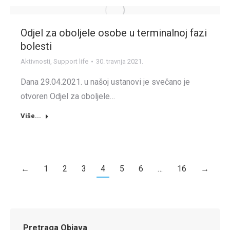
Odjel za oboljele osobe u terminalnoj fazi
bolesti
Aktivnosti
,
Support life
30. travnja 2021.
Dana 29.04.2021. u našoj ustanovi je svečano je
otvoren Odjel za oboljele…
Više...
←
1
2
3
4
5
6
…
16
→
Pretraga Objava