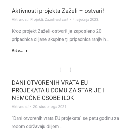
Aktivnosti projekta Zaželi – ostvari!
Aktivnosti
,
Projekti
,
Zaželi-ostvari!
4. siječnja 2023.
Kroz projekt Zaželi-ostvari! je zaposleno 20
pripadnica ciljane skupine tj. pripadnica ranjivih…
Više...
DANI OTVORENIH VRATA EU
PROJEKATA U DOMU ZA STARIJE I
NEMOĆNE OSOBE ILOK
Aktivnosti
20. studenoga 2021.
“Dani otvorenih vrata EU projekata“ se petu godinu za
redom održavaju diljem…