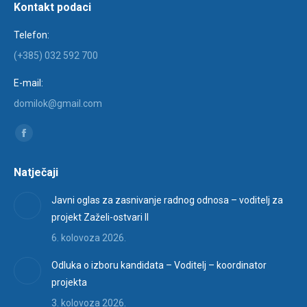
Kontakt podaci
Telefon:
(+385) 032 592 700
E-mail:
domilok@gmail.com
Find us on:
Facebook
page
Natječaji
opens
in
Javni oglas za zasnivanje radnog odnosa – voditelj za
new
projekt Zaželi-ostvari II
window
6. kolovoza 2026.
Odluka o izboru kandidata – Voditelj – koordinator
projekta
3. kolovoza 2026.