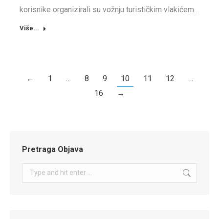
korisnike organizirali su vožnju turističkim vlakićem…
Više...
←
1
…
8
9
10
11
12
…
16
→
Pretraga Objava
Search: