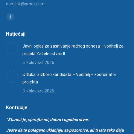
domilok@gmail.com
Find us on:
Facebook
page
Natječaji
opens
in
Javni oglas za zasnivanje radnog odnosa – voditelj za
new
projekt Zaželi-ostvari II
window
6. kolovoza 2026.
Odluka o izboru kandidata – Voditelj – koordinator
projekta
3. kolovoza 2026.
Konfucije
“Starost je, vjerujte mi, dobra i ugodna stvar.
Jeste da te polagano uklanjaju sa pozornice, ali ti isto tako daju